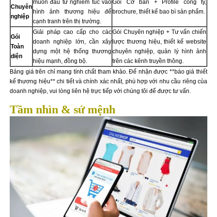
muốn đầu tư nghiêm túc vào
Gói Cơ bản + Profile công ty,
Chuyên
hình ảnh thương hiệu để
brochure, thiết kế bao bì sản phẩm.
nghiệp
cạnh tranh trên thị trường.
Giải pháp cao cấp cho các
Gói Chuyên nghiệp + Tư vấn chiến
Gói
doanh nghiệp lớn, cần xây
lược thương hiệu, thiết kế website
Toàn
dựng một hệ thống thương
chuyên nghiệp, quản lý hình ảnh
diện
hiệu mạnh, đồng bộ.
trên các kênh truyền thông.
Bảng giá trên chỉ mang tính chất tham khảo. Để nhận được **báo giá thiết
kế thương hiệu** chi tiết và chính xác nhất, phù hợp với nhu cầu riêng của
doanh nghiệp, vui lòng liên hệ trực tiếp với chúng tôi để được tư vấn.
Tầm nhìn & sứ mệnh