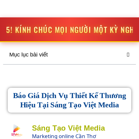
STV MEDIA
SÁNG TẠO
-
ĐỘT PHÁ
C MỌI NGƯỜI MỘT KỲ NGHỈ LỄ THẬT VUI VẺ
Mục lục bài viết
Báo Giá Dịch Vụ Thiết Kế Thương
Hiệu Tại Sáng Tạo Việt Media
Sáng Tạo Việt Media
Marketing online Cần Thơ