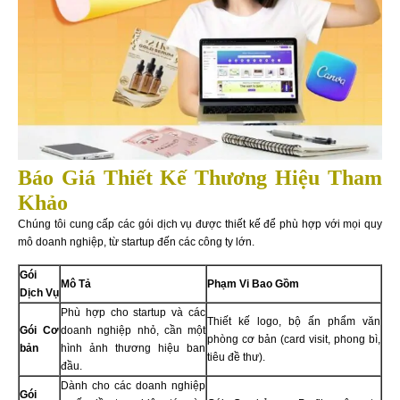
Báo Giá Thiết Kế Thương Hiệu Tham
Khảo
Chúng tôi cung cấp các gói dịch vụ được thiết kế để phù hợp với mọi quy
mô doanh nghiệp, từ startup đến các công ty lớn.
Gói
Mô Tả
Phạm Vi Bao Gồm
Dịch Vụ
Phù hợp cho startup và các
Thiết kế logo, bộ ấn phẩm văn
Gói Cơ
doanh nghiệp nhỏ, cần một
phòng cơ bản (card visit, phong bì,
bản
hình ảnh thương hiệu ban
tiêu đề thư).
đầu.
Dành cho các doanh nghiệp
Gói