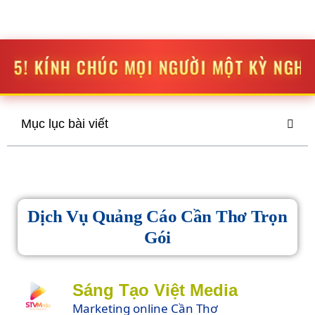
STV MEDIA
SÁNG TẠO
-
ĐỘT PHÁ
ÚC MỌI NGƯỜI MỘT KỲ NGHỈ LỄ THẬT VUI V
Mục lục bài viết
Dịch Vụ Quảng Cáo Cần Thơ Trọn
Gói
Sáng Tạo Việt Media
Marketing online Cần Thơ