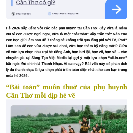
Hè 2026 sắp đến! Với các bậc phụ huynh tại Cần Thơ, đây vừa là niềm
vui vì con được nghỉ ngơi, vừa là một “bài toán” đầy trăn trở: Nên cho
con học gì? Làm sao để 3 tháng hè không trôi qua lãng phí với TV, iPad?
Làm sao để con vừa được vui chơi, vừa học thêm kỹ năng mới? Giữa
vô vàn lựa chọn như trại hè tiếng Anh, học bơi lội, học võ, học vẽ… các
chuyên gia tại Sáng Tạo Việt Media lại gợi ý một lựa chọn “all-in-one”
bất ngờ: Đó chính là Thanh Nhạc. Vì sao vậy? Bài viết này sẽ phân tích
lý do thanh nhạc là lựa chọn phát triển toàn diện nhất cho con bạn trong
mùa hè 2026.
“Bài toán” muôn thuở của phụ huynh
Cần Thơ mỗi dịp hè về