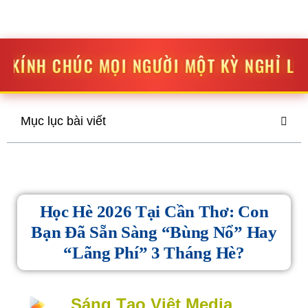
STV MEDIA
SÁNG TẠO
-
ĐỘT PHÁ
I NGƯỜI MỘT KỲ NGHỈ LỄ THẬT VUI VẺ VÀ
Mục lục bài viết
Học Hè 2026 Tại Cần Thơ: Con
Bạn Đã Sẵn Sàng “bùng Nổ” Hay
“lãng Phí” 3 Tháng Hè?
Sáng Tạo Việt Media