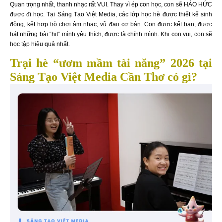
Quan trọng nhất, thanh nhạc rất VUI. Thay vì ép con học, con sẽ HÁO HỨC
được đi học. Tại Sáng Tạo Việt Media, các lớp học hè được thiết kế sinh
động, kết hợp trò chơi âm nhạc, vũ đạo cơ bản. Con được kết bạn, được
hát những bài “hit” mình yêu thích, được là chính mình. Khi con vui, con sẽ
học tập hiệu quả nhất.
Trại hè “ươm mầm tài năng” 2026 tại
Sáng Tạo Việt Media Cần Thơ có gì?