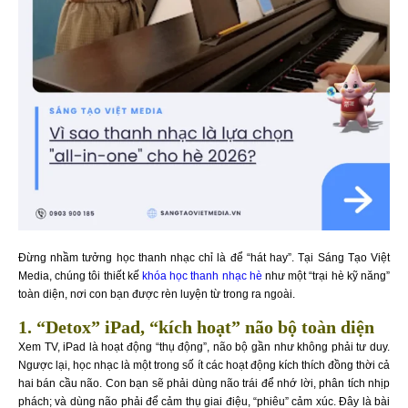
Đừng nhầm tưởng học thanh nhạc chỉ là để “hát hay”. Tại Sáng Tạo Việt
Media, chúng tôi thiết kế
khóa học thanh nhạc hè
như một “trại hè kỹ năng”
toàn diện, nơi con bạn được rèn luyện từ trong ra ngoài.
1. “Detox” iPad, “kích hoạt” não bộ toàn diện
Xem TV, iPad là hoạt động “thụ động”, não bộ gần như không phải tư duy.
Ngược lại, học nhạc là một trong số ít các hoạt động kích thích đồng thời cả
hai bán cầu não. Con bạn sẽ phải dùng não trái để nhớ lời, phân tích nhịp
phách; và dùng não phải để cảm thụ giai điệu, “phiêu” cảm xúc. Đây là bài