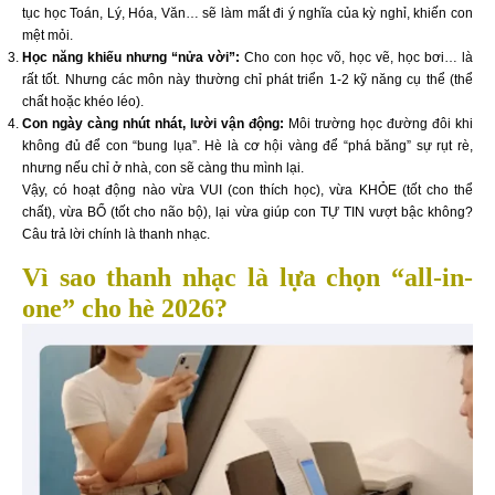
tục học Toán, Lý, Hóa, Văn… sẽ làm mất đi ý nghĩa của kỳ nghỉ, khiến con
mệt mỏi.
Học năng khiếu nhưng “nửa vời”:
Cho con học võ, học vẽ, học bơi… là
rất tốt. Nhưng các môn này thường chỉ phát triển 1-2 kỹ năng cụ thể (thể
chất hoặc khéo léo).
Con ngày càng nhút nhát, lười vận động:
Môi trường học đường đôi khi
không đủ để con “bung lụa”. Hè là cơ hội vàng để “phá băng” sự rụt rè,
nhưng nếu chỉ ở nhà, con sẽ càng thu mình lại.
Vậy, có hoạt động nào vừa VUI (con thích học), vừa KHỎE (tốt cho thể
chất), vừa BỔ (tốt cho não bộ), lại vừa giúp con TỰ TIN vượt bậc không?
Câu trả lời chính là thanh nhạc.
Vì sao thanh nhạc là lựa chọn “all-in-
one” cho hè 2026?