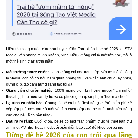
Hiểu rõ mong muốn của phụ huynh Cần Thơ, khóa học hè 2026 tại STV
Media (văn phòng tại An Khánh, Ninh Kiều) không chỉ là một lớp học, mà là
một “hệ sinh thái” ươm mầm:
Môi trường “thực chiến”:
Con không chỉ học trong lớp. Với lợi thế là công
ty Media, con có cơ hội tham quan phòng thu, xem các anh chị quay phim,
dựng clip, tạo cảm hứng sáng tạo tối đa.
Giảng viên chuyên nghiệp:
100% giảng viên là những người “làm nghề”
thực thụ, thấu hiểu tâm lý trẻ và có phương pháp sư phạm “học mà chơi”.
Lộ trình cá nhân hóa:
Chúng tôi sẽ có buổi “test năng khiếu” miễn phí để
xếp lớp phù hợp với độ tuổi và tính cách (lớp cho bé nhút nhát, lớp nâng
cao cho bé đã có nền tảng).
Đầu ra rõ ràng:
Cuối khóa, bé sẽ có một “sản phẩm” thực tế (một bản thu
âm, một MV nhỏ, hoặc một buổi biểu diễn báo cáo) để khoe với ba mẹ.
Đừng để hè 2026 của con trôi qua lãng