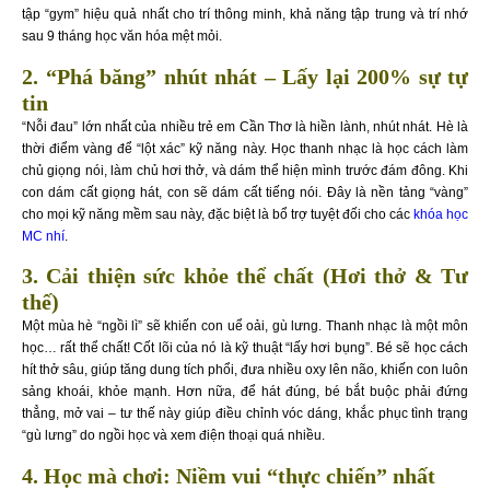
tập “gym” hiệu quả nhất cho trí thông minh, khả năng tập trung và trí nhớ
sau 9 tháng học văn hóa mệt mỏi.
2. “Phá băng” nhút nhát – Lấy lại 200% sự tự
tin
“Nỗi đau” lớn nhất của nhiều trẻ em Cần Thơ là hiền lành, nhút nhát. Hè là
thời điểm vàng để “lột xác” kỹ năng này. Học thanh nhạc là học cách làm
chủ giọng nói, làm chủ hơi thở, và dám thể hiện mình trước đám đông. Khi
con dám cất giọng hát, con sẽ dám cất tiếng nói. Đây là nền tảng “vàng”
cho mọi kỹ năng mềm sau này, đặc biệt là bổ trợ tuyệt đối cho các
khóa học
MC nhí
.
3. Cải thiện sức khỏe thể chất (Hơi thở & Tư
thế)
Một mùa hè “ngồi lì” sẽ khiến con uể oải, gù lưng. Thanh nhạc là một môn
học… rất thể chất! Cốt lõi của nó là kỹ thuật “lấy hơi bụng”. Bé sẽ học cách
hít thở sâu, giúp tăng dung tích phổi, đưa nhiều oxy lên não, khiến con luôn
sảng khoái, khỏe mạnh. Hơn nữa, để hát đúng, bé bắt buộc phải đứng
thẳng, mở vai – tư thế này giúp điều chỉnh vóc dáng, khắc phục tình trạng
“gù lưng” do ngồi học và xem điện thoại quá nhiều.
4. Học mà chơi: Niềm vui “thực chiến” nhất