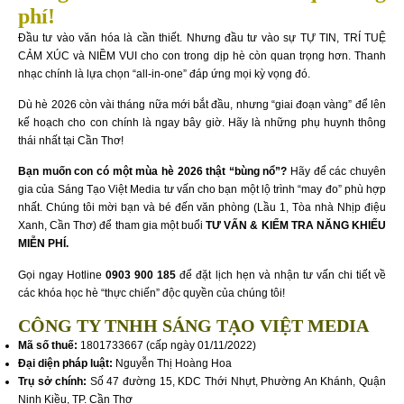
phí!
Đầu tư vào văn hóa là cần thiết. Nhưng đầu tư vào sự TỰ TIN, TRÍ TUỆ
CẢM XÚC và NIỀM VUI cho con trong dịp hè còn quan trọng hơn. Thanh
nhạc chính là lựa chọn “all-in-one” đáp ứng mọi kỳ vọng đó.
Dù hè 2026 còn vài tháng nữa mới bắt đầu, nhưng “giai đoạn vàng” để lên
kế hoạch cho con chính là ngay bây giờ. Hãy là những phụ huynh thông
thái nhất tại Cần Thơ!
Bạn muốn con có một mùa hè 2026 thật “bùng nổ”?
Hãy để các chuyên
gia của Sáng Tạo Việt Media tư vấn cho bạn một lộ trình “may đo” phù hợp
nhất. Chúng tôi mời bạn và bé đến văn phòng (Lầu 1, Tòa nhà Nhịp điệu
Xanh, Cần Thơ) để tham gia một buổi
TƯ VẤN & KIỂM TRA NĂNG KHIẾU
MIỄN PHÍ.
Gọi ngay Hotline
0903 900 185
để đặt lịch hẹn và nhận tư vấn chi tiết về
các khóa học hè “thực chiến” độc quyền của chúng tôi!
CÔNG TY TNHH SÁNG TẠO VIỆT MEDIA
Mã số thuế:
1801733667 (cấp ngày 01/11/2022)
Đại diện pháp luật:
Nguyễn Thị Hoàng Hoa
Trụ sở chính:
Số 47 đường 15, KDC Thới Nhựt, Phường An Khánh, Quận
Ninh Kiều, TP. Cần Thơ