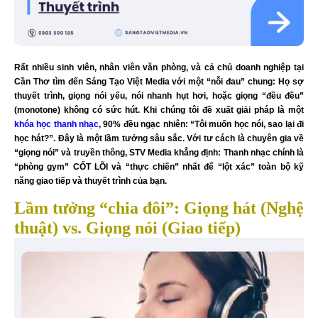
Rất nhiều sinh viên, nhân viên văn phòng, và cả chủ doanh nghiệp tại
Cần Thơ tìm đến Sáng Tạo Việt Media với một “nỗi đau” chung: Họ sợ
thuyết trình, giọng nói yếu, nói nhanh hụt hơi, hoặc giọng “đều đều”
(monotone) không có sức hút. Khi chúng tôi đề xuất giải pháp là một
khóa học thanh nhạc
, 90% đều ngạc nhiên: “Tôi muốn học nói, sao lại đi
học hát?”. Đây là một lầm tưởng sâu sắc. Với tư cách là chuyên gia về
“giọng nói” và truyền thông, STV Media khẳng định: Thanh nhạc chính là
“phòng gym” CỐT LÕI và “thực chiến” nhất để “lột xác” toàn bộ kỹ
năng giao tiếp và thuyết trình của bạn.
Lầm tưởng “chia đôi”: Giọng hát (Nghệ
thuật) vs. Giọng nói (Giao tiếp)