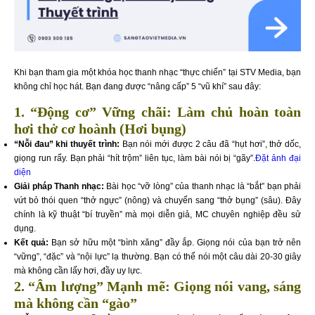
Khi bạn tham gia một khóa học thanh nhạc “thực chiến” tại STV Media, bạn
không chỉ học hát. Bạn đang được “nâng cấp” 5 “vũ khí” sau đây:
1. “Động cơ” Vững chãi: Làm chủ hoàn toàn
hơi thở cơ hoành (Hơi bụng)
“Nỗi đau” khi thuyết trình:
Bạn nói mới được 2 câu đã “hụt hơi”, thở dốc,
giọng run rẩy. Bạn phải “hít trộm” liên tục, làm bài nói bị “gãy”.
Đặt ảnh đại
diện
Giải pháp Thanh nhạc:
Bài học “vỡ lòng” của thanh nhạc là “bắt” bạn phải
vứt bỏ thói quen “thở ngực” (nông) và chuyển sang “thở bụng” (sâu). Đây
chính là kỹ thuật “bí truyền” mà mọi diễn giả, MC chuyên nghiệp đều sử
dụng.
Kết quả:
Bạn sở hữu một “bình xăng” đầy ắp. Giọng nói của bạn trở nên
“vững”, “đặc” và “nội lực” lạ thường. Bạn có thể nói một câu dài 20-30 giây
mà không cần lấy hơi, đầy uy lực.
2. “Âm lượng” Mạnh mẽ: Giọng nói vang, sáng
mà không cần “gào”