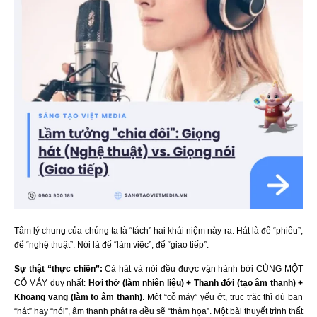
Tâm lý chung của chúng ta là “tách” hai khái niệm này ra. Hát là để “phiêu”,
để “nghệ thuật”. Nói là để “làm việc”, để “giao tiếp”.
Sự thật “thực chiến”:
Cả hát và nói đều được vận hành bởi CÙNG MỘT
CỖ MÁY duy nhất:
Hơi thở (làm nhiên liệu) + Thanh đới (tạo âm thanh) +
Khoang vang (làm to âm thanh)
. Một “cỗ máy” yếu ớt, trục trặc thì dù bạn
“hát” hay “nói”, âm thanh phát ra đều sẽ “thảm họa”. Một bài thuyết trình thất