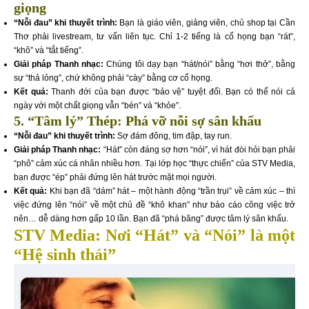
giọng
“Nỗi đau” khi thuyết trình:
Bạn là giáo viên, giảng viên, chủ shop tại Cần
Thơ phải livestream, tư vấn liên tục. Chỉ 1-2 tiếng là cổ họng bạn “rát”,
“khô” và “tắt tiếng”.
Giải pháp Thanh nhạc:
Chúng tôi dạy bạn “hát/nói” bằng “hơi thở”, bằng
sự “thả lỏng”, chứ không phải “cày” bằng cơ cổ họng.
Kết quả:
Thanh đới của bạn được “bảo vệ” tuyệt đối. Bạn có thể nói cả
ngày với một chất giọng vẫn “bén” và “khỏe”.
5. “Tâm lý” Thép: Phá vỡ nỗi sợ sân khấu
“Nỗi đau” khi thuyết trình:
Sợ đám đông, tim đập, tay run.
Giải pháp Thanh nhạc:
“Hát” còn đáng sợ hơn “nói”, vì hát đòi hỏi bạn phải
“phô” cảm xúc cá nhân nhiều hơn. Tại lớp học “thực chiến” của STV Media,
bạn được “ép” phải đứng lên hát trước mặt mọi người.
Kết quả:
Khi bạn đã “dám” hát – một hành động “trần trụi” về cảm xúc – thì
việc đứng lên “nói” về một chủ đề “khô khan” như báo cáo công việc trở
nên… dễ dàng hơn gấp 10 lần. Bạn đã “phá băng” được tâm lý sân khấu.
STV Media: Nơi “Hát” và “Nói” là một
“Hệ sinh thái”