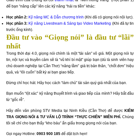
Giáo trình của chúng tôi coi
thanh nhạc
là “Nền móng Vàng” (Học phần 1)
để bạn “nâng cấp” lên các kỹ năng “hái ra tiền” khác:
Học phần 2:
Kỹ năng MC & Dẫn chương trình
(Khi đã có giọng nói nội lực).
Học phần 3:
Kỹ năng Livestream & Sáng tạo Video Marketing
(Khi đã tự tin
trước ống kính).
Đầu tư vào “Giọng nói” là đầu tư “lãi”
nhất
Trong thời đại 4.0, giọng nói chính là một “tài sản” vô giá. Một giọng nói tự
tin, nội lực và truyền cảm sẽ là “vũ khí bí mật” giúp bạn (dù là sinh viên hay
chủ doanh nghiệp tại Cần Thơ) “nâng tầm” giá trị bản thân, “chốt đơn” hiệu
quả, và “lôi cuốn” bất kỳ ai bạn giao tiếp.
Đừng chỉ học hát. Hãy học cách “làm chủ” tài sản quý giá nhất của bạn.
Bạn muốn “lột xác” kỹ năng thuyết trình và giao tiếp của mình? Hãy bắt đầu
từ “gốc rễ”.
Hãy đến văn phòng STV Media tại Ninh Kiều (Cần Thơ) để được
KIỂM
TRA GIỌNG NÓI & TƯ VẤN LỘ TRÌNH “THỰC CHIẾN” MIỄN PHÍ.
Chúng
tôi sẽ chỉ cho bạn thấy “kho báu” ẩn giấu trong giọng nói của bạn.
Gọi ngay Hotline:
0903 900 185
để đặt lịch hẹn!