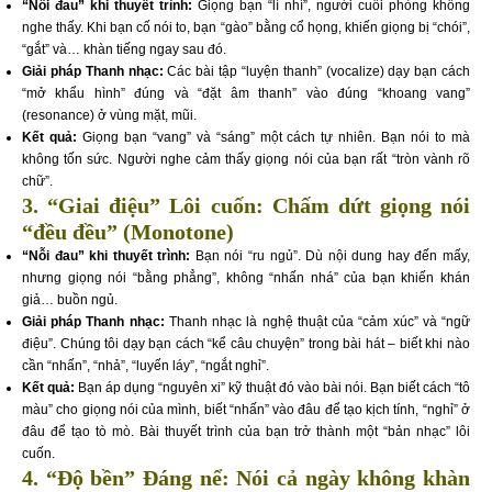
“Nỗi đau” khi thuyết trình:
Giọng bạn “lí nhí”, người cuối phòng không
nghe thấy. Khi bạn cố nói to, bạn “gào” bằng cổ họng, khiến giọng bị “chói”,
“gắt” và… khàn tiếng ngay sau đó.
Giải pháp Thanh nhạc:
Các bài tập “luyện thanh” (vocalize) dạy bạn cách
“mở khẩu hình” đúng và “đặt âm thanh” vào đúng “khoang vang”
(resonance) ở vùng mặt, mũi.
Kết quả:
Giọng bạn “vang” và “sáng” một cách tự nhiên. Bạn nói to mà
không tốn sức. Người nghe cảm thấy giọng nói của bạn rất “tròn vành rõ
chữ”.
3. “Giai điệu” Lôi cuốn: Chấm dứt giọng nói
“đều đều” (Monotone)
“Nỗi đau” khi thuyết trình:
Bạn nói “ru ngủ”. Dù nội dung hay đến mấy,
nhưng giọng nói “bằng phẳng”, không “nhấn nhá” của bạn khiến khán
giả… buồn ngủ.
Giải pháp Thanh nhạc:
Thanh nhạc là nghệ thuật của “cảm xúc” và “ngữ
điệu”. Chúng tôi dạy bạn cách “kể câu chuyện” trong bài hát – biết khi nào
cần “nhấn”, “nhả”, “luyến láy”, “ngắt nghỉ”.
Kết quả:
Bạn áp dụng “nguyên xi” kỹ thuật đó vào bài nói. Bạn biết cách “tô
màu” cho giọng nói của mình, biết “nhấn” vào đâu để tạo kịch tính, “nghỉ” ở
đâu để tạo tò mò. Bài thuyết trình của bạn trở thành một “bản nhạc” lôi
cuốn.
4. “Độ bền” Đáng nể: Nói cả ngày không khàn