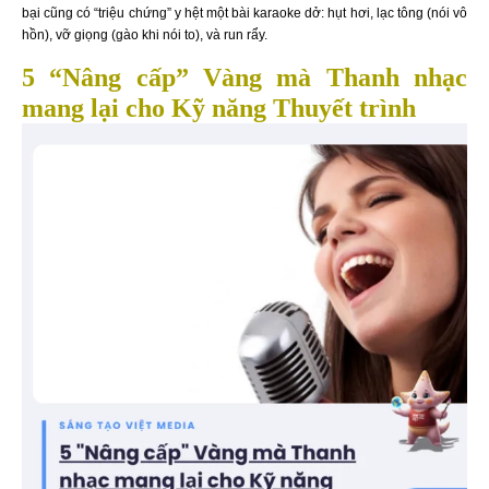
bại cũng có “triệu chứng” y hệt một bài karaoke dở: hụt hơi, lạc tông (nói vô
hồn), vỡ giọng (gào khi nói to), và run rẩy.
5 “Nâng cấp” Vàng mà Thanh nhạc
mang lại cho Kỹ năng Thuyết trình