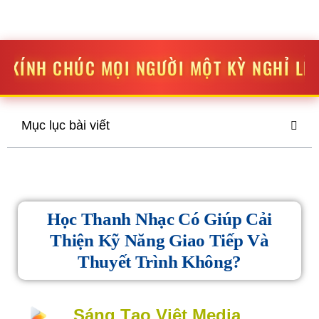
STV MEDIA
SÁNG TẠO
-
ĐỘT PHÁ
ỌI NGƯỜI MỘT KỲ NGHỈ LỄ THẬT VUI VẺ VÀ
Mục lục bài viết
Học Thanh Nhạc Có Giúp Cải
Thiện Kỹ Năng Giao Tiếp Và
Thuyết Trình Không?
Sáng Tạo Việt Media