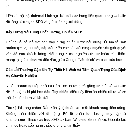
tin.
Liên kết nội bộ (Internal Linking): Kết nối các trang liên quan trong website
để tăng sức mạnh SEO và giữ chân người dùng.
Xây Dựng Nội Dung Chất Lượng, Chuẩn SEO:
Chúng tôi sẽ hỗ trợ bạn xây dựng chiến lược nội dung, từ mô tả sản
phẩm/dịch vụ chi tiết, hấp dẫn đến các bài viết blog chuyên sâu giải quyết
vấn đề của khách hàng. Nội dung được nghiên cứu từ khóa cẩn thận,
mang lại giá trị thực và độc đáo, giúp Google “yêu thích” website của bạn.
Các Lỗi Thường Gặp Khi Tự Thiết Kế Web Và Tầm Quan Trọng Của Dịch
Vụ Chuyên Nghiệp
Nhiều doanh nghiệp nhỏ tại Cần Thơ thường cố gắng tự thiết kế website
để tiết kiệm chi phí ban đầu. Tuy nhiên, điều này tiềm ẩn nhiều rủi ro và có
thể tốn kém hơn về lâu dài:
Tốc độ tải trang chậm: Dẫn đến tỷ lệ thoát cao, mất khách hàng tiềm năng.
Không thân thiện với di động: Bỏ lỡ phần lớn lượng truy cập từ
smartphone. Thiếu cấu trúc SEO cơ bản: Website không được Google lập
chỉ mục hoặc xếp hạng thấp, không ai tìm thấy.