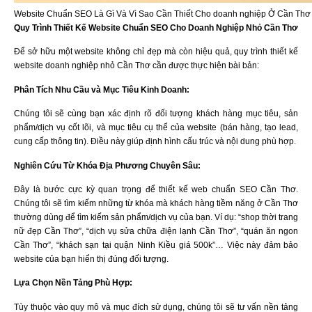
Website Chuẩn SEO Là Gì Và Vì Sao Cần Thiết Cho doanh nghiệp Ở Cần Thơ
Quy Trình Thiết Kế Website Chuẩn SEO Cho Doanh Nghiệp Nhỏ Cần Thơ
Để sở hữu một website không chỉ đẹp mà còn hiệu quả, quy trình thiết kế
website doanh nghiệp nhỏ Cần Thơ cần được thực hiện bài bản:
Phân Tích Nhu Cầu và Mục Tiêu Kinh Doanh:
Chúng tôi sẽ cùng bạn xác định rõ đối tượng khách hàng mục tiêu, sản
phẩm/dịch vụ cốt lõi, và mục tiêu cụ thể của website (bán hàng, tạo lead,
cung cấp thông tin). Điều này giúp định hình cấu trúc và nội dung phù hợp.
Nghiên Cứu Từ Khóa Địa Phương Chuyên Sâu:
Đây là bước cực kỳ quan trọng để thiết kế web chuẩn SEO Cần Thơ.
Chúng tôi sẽ tìm kiếm những từ khóa mà khách hàng tiềm năng ở Cần Thơ
thường dùng để tìm kiếm sản phẩm/dịch vụ của bạn. Ví dụ: “shop thời trang
nữ đẹp Cần Thơ”, “dịch vụ sửa chữa điện lạnh Cần Thơ”, “quán ăn ngon
Cần Thơ”, “khách sạn tại quận Ninh Kiều giá 500k”… Việc này đảm bảo
website của bạn hiển thị đúng đối tượng.
Lựa Chọn Nền Tảng Phù Hợp:
Tùy thuộc vào quy mô và mục đích sử dụng, chúng tôi sẽ tư vấn nền tảng