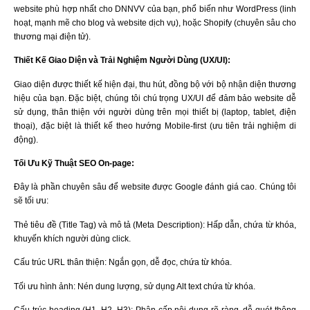
website phù hợp nhất cho DNNVV của bạn, phổ biến như WordPress (linh
hoạt, mạnh mẽ cho blog và website dịch vụ), hoặc Shopify (chuyên sâu cho
thương mại điện tử).
Thiết Kế Giao Diện và Trải Nghiệm Người Dùng (UX/UI):
Giao diện được thiết kế hiện đại, thu hút, đồng bộ với bộ nhận diện thương
hiệu của bạn. Đặc biệt, chúng tôi chú trọng UX/UI để đảm bảo website dễ
sử dụng, thân thiện với người dùng trên mọi thiết bị (laptop, tablet, điện
thoại), đặc biệt là thiết kế theo hướng Mobile-first (ưu tiên trải nghiệm di
động).
Tối Ưu Kỹ Thuật SEO On-page:
Đây là phần chuyên sâu để website được Google đánh giá cao. Chúng tôi
sẽ tối ưu:
Thẻ tiêu đề (Title Tag) và mô tả (Meta Description): Hấp dẫn, chứa từ khóa,
khuyến khích người dùng click.
Cấu trúc URL thân thiện: Ngắn gọn, dễ đọc, chứa từ khóa.
Tối ưu hình ảnh: Nén dung lượng, sử dụng Alt text chứa từ khóa.
Cấu trúc heading (H1, H2, H3): Phân cấp nội dung rõ ràng, dễ quét thông