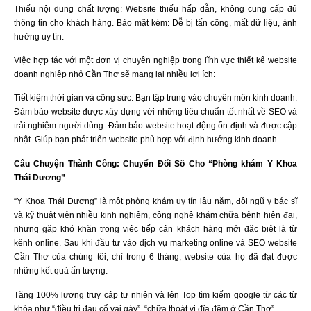
Thiếu nội dung chất lượng: Website thiếu hấp dẫn, không cung cấp đủ
thông tin cho khách hàng. Bảo mật kém: Dễ bị tấn công, mất dữ liệu, ảnh
hưởng uy tín.
Việc hợp tác với một đơn vị chuyên nghiệp trong lĩnh vực thiết kế website
doanh nghiệp nhỏ Cần Thơ sẽ mang lại nhiều lợi ích:
Tiết kiệm thời gian và công sức: Bạn tập trung vào chuyên môn kinh doanh.
Đảm bảo website được xây dựng với những tiêu chuẩn tốt nhất về SEO và
trải nghiệm người dùng. Đảm bảo website hoạt động ổn định và được cập
nhật. Giúp bạn phát triển website phù hợp với định hướng kinh doanh.
Câu Chuyện Thành Công: Chuyển Đổi Số Cho “Phòng khám Y Khoa
Thái Dương”
“Y Khoa Thái Dương” là một phòng khám uy tín lâu năm, đội ngũ y bác sĩ
và kỹ thuật viên nhiều kinh nghiệm, công nghệ khám chữa bệnh hiện đại,
nhưng gặp khó khăn trong việc tiếp cận khách hàng mới đặc biệt là từ
kênh online. Sau khi đầu tư vào dịch vụ marketing online và SEO website
Cần Thơ của chúng tôi, chỉ trong 6 tháng, website của họ đã đạt được
những kết quả ấn tượng:
Tăng 100% lượng truy cập tự nhiên và lên Top tìm kiếm google từ các từ
khóa như “điều trị đau cổ vai gáy”, “chữa thoát vị đĩa đệm ở Cần Thơ”.