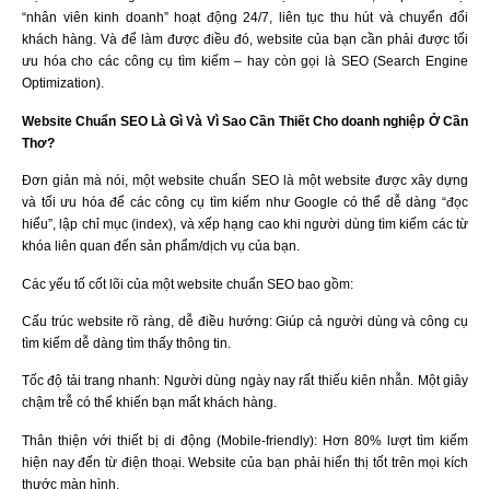
“nhân viên kinh doanh” hoạt động 24/7, liên tục thu hút và chuyển đổi
khách hàng. Và để làm được điều đó, website của bạn cần phải được tối
ưu hóa cho các công cụ tìm kiếm – hay còn gọi là SEO (Search Engine
Optimization).
Website Chuẩn SEO Là Gì Và Vì Sao Cần Thiết Cho doanh nghiệp Ở Cần
Thơ?
Đơn giản mà nói, một website chuẩn SEO là một website được xây dựng
và tối ưu hóa để các công cụ tìm kiếm như Google có thể dễ dàng “đọc
hiểu”, lập chỉ mục (index), và xếp hạng cao khi người dùng tìm kiếm các từ
khóa liên quan đến sản phẩm/dịch vụ của bạn.
Các yếu tố cốt lõi của một website chuẩn SEO bao gồm:
Cấu trúc website rõ ràng, dễ điều hướng: Giúp cả người dùng và công cụ
tìm kiếm dễ dàng tìm thấy thông tin.
Tốc độ tải trang nhanh: Người dùng ngày nay rất thiếu kiên nhẫn. Một giây
chậm trễ có thể khiến bạn mất khách hàng.
Thân thiện với thiết bị di động (Mobile-friendly): Hơn 80% lượt tìm kiếm
hiện nay đến từ điện thoại. Website của bạn phải hiển thị tốt trên mọi kích
thước màn hình.