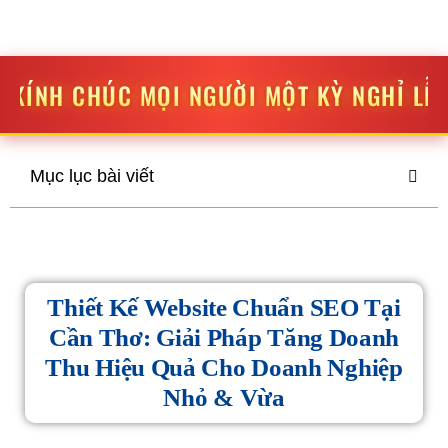
STV MEDIA
SÁNG TẠO
-
ĐỘT PHÁ
ỌI NGƯỜI MỘT KỲ NGHỈ LỄ THẬT VUI VẺ VÀ
Mục lục bài viết
Thiết Kế Website Chuẩn SEO Tại
Cần Thơ: Giải Pháp Tăng Doanh
Thu Hiệu Quả Cho Doanh Nghiệp
Nhỏ & Vừa