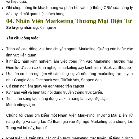
và hiệu quả.
Ghi chép thông tin khách hàng và phản hồi vào hệ thống CRM của công ty
để duy trì mối quan hệ khách hàng.
04. Nhân Viên Marketing Thương Mại Điện Tử
Số lượng nhân sự:
02 người
Yêu cầu công việc:
Trình độ cao đẳng, đại học chuyên ngành Marketing, Quảng cáo hoặc các
lĩnh vực liên quan.
Ít nhất 1 năm kinh nghiệm làm việc trong lĩnh vực Marketing Thương mại
Điện tử. Ưu tiên có kinh nghiệm marketing xây kênh trên Tiktok và Shopee
Ưu tiên có kinh nghiệm về các công cụ và nền tảng marketing trực tuyến
như Google Ads, Facebook Ads, TikTok Ads, Shopee Ads
Có kinh nghiệm quay và edit video trên capcut
Kỹ năng viết và biên tập nội dung truyền thông trực tuyến.
Tinh thần sáng tạo, năng động và khả năng làm việc độc lập.
Mô tả công việc:
Chúng tôi đang tìm kiếm một Nhân Viên Marketing Thương Mại Điện Tử
năng động và sáng tạo để tham gia vào đội ngũ Marketing của chúng tôi.
Trong vai trò này, bạn sẽ:
Phát triển và triển khai các chiến lược marketing trực tuyến để tăng cường