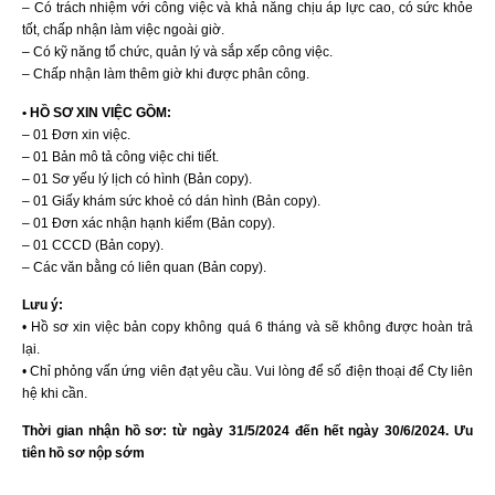
– Có trách nhiệm với công việc và khả năng chịu áp lực cao, có sức khỏe
tốt, chấp nhận làm việc ngoài giờ.
– Có kỹ năng tổ chức, quản lý và sắp xếp công việc.
– Chấp nhận làm thêm giờ khi được phân công.
• HỒ SƠ XIN VIỆC GỒM:
– 01 Đơn xin việc.
– 01 Bản mô tả công việc chi tiết.
– 01 Sơ yếu lý lịch có hình (Bản copy).
– 01 Giấy khám sức khoẻ có dán hình (Bản copy).
– 01 Đơn xác nhận hạnh kiểm (Bản copy).
– 01 CCCD (Bản copy).
– Các văn bằng có liên quan (Bản copy).
Lưu ý:
• Hồ sơ xin việc bản copy không quá 6 tháng và sẽ không được hoàn trả
lại.
• Chỉ phỏng vấn ứng viên đạt yêu cầu. Vui lòng để số điện thoại để Cty liên
hệ khi cần.
Thời gian nhận hồ sơ: từ ngày 31/5/2024 đến hết ngày 30/6/2024. Ưu
tiên hồ sơ nộp sớm