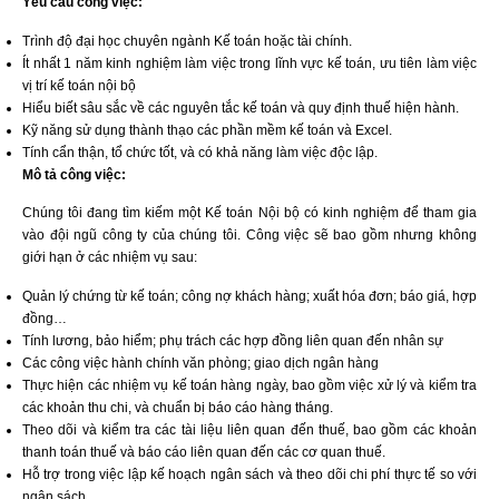
Yêu cầu công việc:
Trình độ đại học chuyên ngành Kế toán hoặc tài chính.
Ít nhất 1 năm kinh nghiệm làm việc trong lĩnh vực kế toán, ưu tiên làm việc
vị trí kế toán nội bộ
Hiểu biết sâu sắc về các nguyên tắc kế toán và quy định thuế hiện hành.
Kỹ năng sử dụng thành thạo các phần mềm kế toán và Excel.
Tính cẩn thận, tổ chức tốt, và có khả năng làm việc độc lập.
Mô tả công việc:
Chúng tôi đang tìm kiếm một Kế toán Nội bộ có kinh nghiệm để tham gia
vào đội ngũ công ty của chúng tôi. Công việc sẽ bao gồm nhưng không
giới hạn ở các nhiệm vụ sau:
Quản lý chứng từ kế toán; công nợ khách hàng; xuất hóa đơn; báo giá, hợp
đồng…
Tính lương, bảo hiểm; phụ trách các hợp đồng liên quan đến nhân sự
Các công việc hành chính văn phòng; giao dịch ngân hàng
Thực hiện các nhiệm vụ kế toán hàng ngày, bao gồm việc xử lý và kiểm tra
các khoản thu chi, và chuẩn bị báo cáo hàng tháng.
Theo dõi và kiểm tra các tài liệu liên quan đến thuế, bao gồm các khoản
thanh toán thuế và báo cáo liên quan đến các cơ quan thuế.
Hỗ trợ trong việc lập kế hoạch ngân sách và theo dõi chi phí thực tế so với
ngân sách.