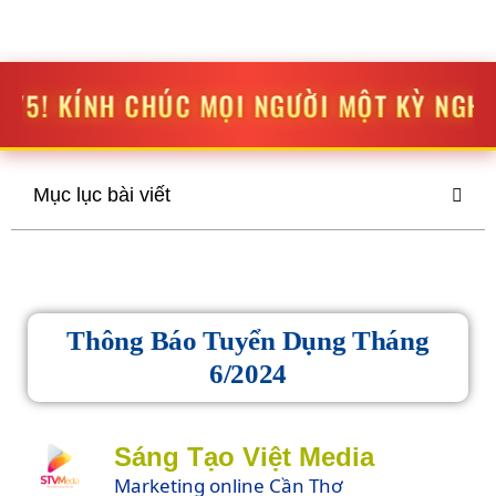
STV MEDIA
SÁNG TẠO
-
ĐỘT PHÁ
ÚC MỌI NGƯỜI MỘT KỲ NGHỈ LỄ THẬT VUI V
Mục lục bài viết
Thông Báo Tuyển Dụng Tháng
6/2024
Sáng Tạo Việt Media
Marketing online Cần Thơ