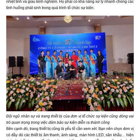
nhiệt tình và giàu kinh nghiệm. Họ phải có khả năng xử lý nhanh chóng các
tình huống phát sinh trong quá trình tổ chức sự kiện.
Đội ngũ nhân sự và trang thiết bị của đơn vị tổ chức sự kiện cũng đóng vai
trò quan trọng trong việc đảm bảo sự kiện diễn ra thành công
Bên cạnh đó, trang thiết bị cũng là yếu tố cần xem xét. Bạn nên chọn đơn vị
có đầy đủ các thiết bị âm thanh, ánh sáng, màn hình LED, sân khấu… hiện