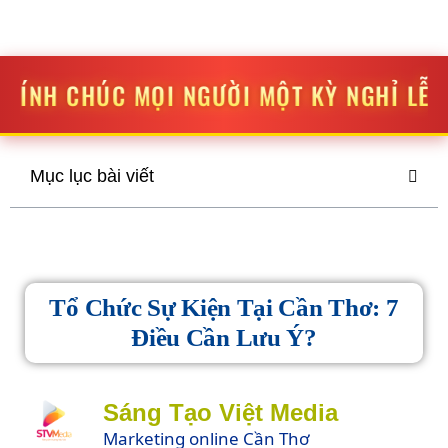
STV MEDIA
SÁNG TẠO
-
ĐỘT PHÁ
GƯỜI MỘT KỲ NGHỈ LỄ THẬT VUI VẺ VÀ Ý 
Mục lục bài viết
Tổ Chức Sự Kiện Tại Cần Thơ: 7
Điều Cần Lưu Ý?
Sáng Tạo Việt Media
Marketing online Cần Thơ