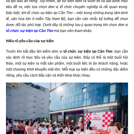
và tạo dấu ấn riêng. Tuy nhiên, để sự kiện diễn ra suôn sẻ và đạt được mục
tiêu đề ra, việc lựa chọn đơn vị tổ chức chuyên nghiệp là rất quan trọng.
Đặc biệt, khi tổ chức sự kiện tại Cần Thơ – một trong những trung tâm kinh
tế, văn hóa lớn ở miền Tây Nam Bộ, bạn cần cân nhắc kỹ lưỡng để chọn
được đối tác phù hợp. Dưới đây là những lưu ý quan trọng khi chọn đơn vị
tổ chức sự kiện tại Cần Thơ
mà bạn nên tham khảo.
Hiểu rõ yêu cầu của sự kiện
Trước khi bắt đầu tìm kiếm đơn vị
tổ chức sự kiện tại Cần Thơ
, bạn cần
xác định rõ mục tiêu và yêu cầu của sự kiện. Đây có thể là một buổi hội
thảo, một sự kiện ra mắt sản phẩm, một buổi tiệc tri ân khách hàng, hoặc
một chương trình khuyến mãi lớn. Mỗi loại sự kiện đều có những đặc điểm
riêng, yêu cầu cách tiếp cận và triển khai khác nhau.