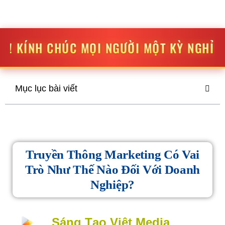
STV MEDIA
SÁNG TẠO
-
ĐỘT PHÁ
ỌI NGƯỜI MỘT KỲ NGHỈ LỄ THẬT VUI VẺ V
Mục lục bài viết
Truyền Thông Marketing Có Vai
Trò Như Thế Nào Đối Với Doanh
Nghiệp?
Sáng Tạo Việt Media