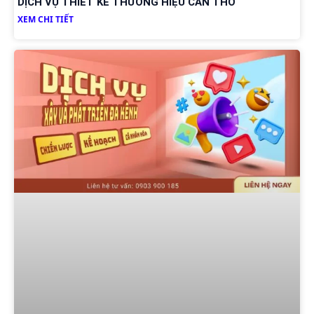
DỊCH VỤ THIẾT KẾ THƯƠNG HIỆU CẦN THƠ
XEM CHI TIẾT