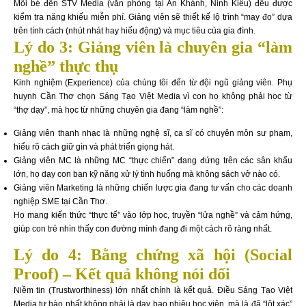
Mỗi bé đến STV Media (văn phòng tại An Khánh, Ninh Kiều) đều được
kiểm tra năng khiếu miễn phí. Giảng viên sẽ thiết kế lộ trình “may đo” dựa
trên tính cách (nhút nhát hay hiếu động) và mục tiêu của gia đình.
Lý do 3: Giảng viên là chuyên gia “làm
nghề” thực thụ
Kinh nghiệm (Experience) của chúng tôi đến từ đội ngũ giảng viên. Phụ
huynh Cần Thơ chọn Sáng Tạo Việt Media vì con họ không phải học từ
“thợ dạy”, mà học từ những chuyên gia đang “làm nghề”:
Giảng viên thanh nhạc là những nghệ sĩ, ca sĩ có chuyên môn sư phạm,
hiểu rõ cách giữ gìn và phát triển giọng hát.
Giảng viên MC là những MC “thực chiến” đang đứng trên các sân khấu
lớn, họ dạy con bạn kỹ năng xử lý tình huống mà không sách vở nào có.
Giảng viên Marketing là những chiến lược gia đang tư vấn cho các doanh
nghiệp SME tại Cần Thơ.
Họ mang kiến thức “thực tế” vào lớp học, truyền “lửa nghề” và cảm hứng,
giúp con trẻ nhìn thấy con đường mình đang đi một cách rõ ràng nhất.
Lý do 4: Bằng chứng xã hội (Social
Proof) – Kết quả không nói dối
Niềm tin (Trustworthiness) lớn nhất chính là kết quả. Điều Sáng Tạo Việt
Media tự hào nhất không phải là dạy bao nhiêu học viên, mà là đã “lột xác”