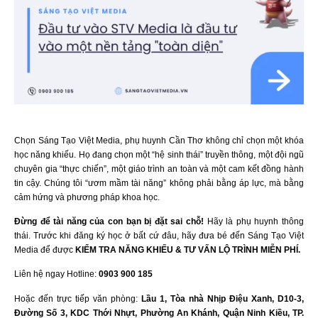
Chọn Sáng Tạo Việt Media, phụ huynh Cần Thơ không chỉ chọn một khóa
học năng khiếu. Họ đang chọn một “hệ sinh thái” truyền thông, một đội ngũ
chuyên gia “thực chiến”, một giáo trình an toàn và một cam kết đồng hành
tin cậy. Chúng tôi “ươm mầm tài năng” không phải bằng áp lực, mà bằng
cảm hứng và phương pháp khoa học.
Đừng để tài năng của con bạn bị đặt sai chỗ!
Hãy là phụ huynh thông
thái. Trước khi đăng ký học ở bất cứ đâu, hãy đưa bé đến Sáng Tạo Việt
Media để được
KIỂM TRA NĂNG KHIẾU & TƯ VẤN LỘ TRÌNH MIỄN PHÍ.
Liên hệ ngay Hotline:
0903 900 185
Hoặc đến trực tiếp văn phòng:
Lầu 1, Tòa nhà Nhịp Điệu Xanh, D10-3,
Đường Số 3, KDC Thới Nhựt, Phường An Khánh, Quận Ninh Kiều, TP.