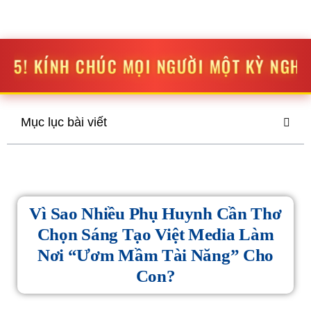
STV MEDIA
SÁNG TẠO
-
ĐỘT PHÁ
 MỌI NGƯỜI MỘT KỲ NGHỈ LỄ THẬT VUI VẺ
Mục lục bài viết
Vì Sao Nhiều Phụ Huynh Cần Thơ
Chọn Sáng Tạo Việt Media Làm
Nơi “ươm Mầm Tài Năng” Cho
Con?