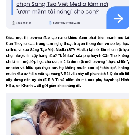
Giữa một thị trường đào tạo năng khiếu đang phát triển mạnh mẽ tại
Cần Thơ, từ các trung tâm nghệ thuật truyền thống đến vô số lớp học
online, vì sao Sáng Tạo Việt Media (STV Media) lại nổi lên như một lựa
chọn được tin cậy hàng đầu? “Nỗi đau” của phụ huynh Cần Thơ không
chỉ là tìm một lớp học cho con, mà là tìm một môi trường “thực chiến”,
an toàn và hiệu quả thực sự. Họ không muốn con bị “chín ép”, không
muốn đầu tư “tiền mất tật mang”. Bài viết này sẽ phân tích 5 lý do cốt lõi
xây dựng nên uy tín (E-E-A-T) và niềm tin mà các phụ huynh tại Ninh
Kiều, An Khánh… đã gửi gắm cho chúng tôi.