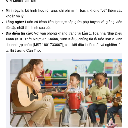
STV Media cam kết:
Minh bạch:
Lộ trình học rõ ràng, chi phí minh bạch, không “vẽ” thêm các
khoản vô lý.
Lắng nghe:
Luôn có kênh liên lạc trực tiếp giữa phụ huynh và giảng viên
để cập nhật tình hình của bé.
Địa điểm tin cậy:
Với văn phòng khang trang tại Lầu 1, Tòa nhà Nhịp Điệu
Xanh (KDC Thới Nhựt, An Khánh, Ninh Kiều), chúng tôi là một đơn vị kinh
doanh hợp pháp (MST 1801733667), cam kết đầu tư lâu dài và nghiêm túc
tại thị trường Cần Thơ.