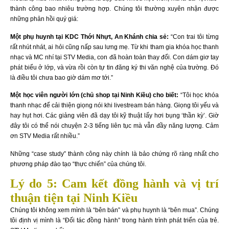
thành công bao nhiêu trường hợp. Chúng tôi thường xuyên nhận được
những phản hồi quý giá:
Một phụ huynh tại KDC Thới Nhựt, An Khánh chia sẻ:
“Con trai tôi từng
rất nhút nhát, ai hỏi cũng nấp sau lưng mẹ. Từ khi tham gia khóa học thanh
nhạc và MC nhí tại STV Media, con đã hoàn toàn thay đổi. Con dám giơ tay
phát biểu ở lớp, và vừa rồi còn tự tin đăng ký thi văn nghệ của trường. Đó
là điều tôi chưa bao giờ dám mơ tới.”
Một học viên người lớn (chủ shop tại Ninh Kiều) cho biết:
“Tôi học khóa
thanh nhạc để cải thiện giọng nói khi livestream bán hàng. Giọng tôi yếu và
hay hụt hơi. Các giảng viên đã dạy tôi kỹ thuật lấy hơi bụng ‘thần kỳ’. Giờ
đây tôi có thể nói chuyện 2-3 tiếng liên tục mà vẫn đầy năng lượng. Cảm
ơn STV Media rất nhiều.”
Những “case study” thành công này chính là bảo chứng rõ ràng nhất cho
phương pháp đào tạo “thực chiến” của chúng tôi.
Lý do 5: Cam kết đồng hành và vị trí
thuận tiện tại Ninh Kiều
Chúng tôi không xem mình là “bên bán” và phụ huynh là “bên mua”. Chúng
tôi định vị mình là “Đối tác đồng hành” trong hành trình phát triển của trẻ.