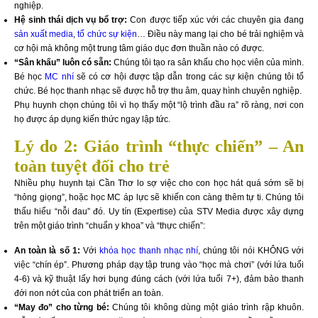
nghiệp.
Hệ sinh thái dịch vụ bổ trợ:
Con được tiếp xúc với các chuyên gia đang
sản xuất media
,
tổ chức sự kiện
… Điều này mang lại cho bé trải nghiệm và
cơ hội mà không một trung tâm giáo dục đơn thuần nào có được.
“Sân khấu” luôn có sẵn:
Chúng tôi tạo ra sân khấu cho học viên của mình.
Bé học
MC nhí
sẽ có cơ hội được tập dẫn trong các sự kiện chúng tôi tổ
chức. Bé học thanh nhạc sẽ được hỗ trợ thu âm, quay hình chuyên nghiệp.
Phụ huynh chọn chúng tôi vì họ thấy một “lộ trình đầu ra” rõ ràng, nơi con
họ được áp dụng kiến thức ngay lập tức.
Lý do 2: Giáo trình “thực chiến” – An
toàn tuyệt đối cho trẻ
Nhiều phụ huynh tại Cần Thơ lo sợ việc cho con học hát quá sớm sẽ bị
“hỏng giọng”, hoặc học MC áp lực sẽ khiến con càng thêm tự ti. Chúng tôi
thấu hiểu “nỗi đau” đó. Uy tín (Expertise) của STV Media được xây dựng
trên một giáo trình “chuẩn y khoa” và “thực chiến”:
An toàn là số 1:
Với
khóa học thanh nhạc nhí
, chúng tôi nói KHÔNG với
việc “chín ép”. Phương pháp dạy tập trung vào “học mà chơi” (với lứa tuổi
4-6) và kỹ thuật lấy hơi bụng đúng cách (với lứa tuổi 7+), đảm bảo thanh
đới non nớt của con phát triển an toàn.
“May đo” cho từng bé:
Chúng tôi không dùng một giáo trình rập khuôn.