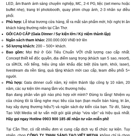
LED, âm thanh ánh sáng chuyên nghiệp, MC, 2-4 PG, tiệc (set menu hoặc
buffet nhẹ), trang trí photobooth, quay phim chụp ảnh, 2-3 nhân sự điều
phối.
Phù hợp:
Lễ khai trương cửa hàng, lễ ra mắt sản phẩm mới, hội nghị tri ân
khách hàng thường niên tại Cần Thơ.
GÓI CAO CẤP (Gala Dinner / Sự kiện lớn / Kỷ niệm thành lập)
Ngân sách tham khảo:
200.000.000 VNĐ trở lên
Số lượng khách:
200 – 500+ khách.
Bao gồm:
Mọi thứ ở Gói Tiêu Chuẩn VỚI chất lượng cao cấp nhất.
Concept thiết kế độc quyền, địa điểm sang trọng (khách sạn 5 sao, resort),
ca sĩ/KOL nổi tiếng, hiệu ứng sân khấu đặc biệt (lửa lạnh, khói, laser),
livestream đa nền tảng, quà tặng khách mời cao cấp, team điều phối 5+
người.
Phù hợp:
Gala dinner cuối năm, kỷ niệm thành lập công ty 10 năm, 20
năm, các sự kiện lớn mang tầm vóc thương hiệu.
Bạn đang phân vân gói nào phù hợp với mình? Đừng lo lắng! Nhiệm vụ
của chúng tôi là lắng nghe mục tiêu của bạn (bạn muốn bán hàng, tri ân,
hay xây dựng thương hiệu?) và ngân sách dự kiến của bạn. Từ đó, Sáng
Tạo Việt Media sẽ tư vấn một gói giải pháp “vừa vặn” và hiệu quả nhất.
Hãy gọi ngay Hotline 0903 900 185 để nhận tư vấn miễn phí!
Tại Cần Thơ, có rất nhiều đơn vị cung cấp dịch vụ tổ chức sự kiện. Tuy
nhiên, chọn
CÔNG TY TNHH SÁNG TẠO VIỆT MEDIA
không chỉ là chọn