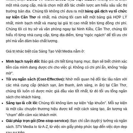
một nhà cung cấp, mà là chọn một đối tác chiến lược am hiểu sâu sắc thị
trường bản địa. Chúng tôi không chỉ đưa ra một
bảng giá dịch vụ tổ chức
sự kiện Cần Thơ
rẻ nhất, mà chúng tôi cam kết một bảng giá HỢP LÝ
nhất, minh bạch nhất và mang lại giá trị cao nhất trên từng đồng chi phí.
Chúng tôi có trụ sở và văn phòng ngay tại Ninh Kiều, Cần Thơ, chúng tôi
hiểu rõ từng nhà cung cấp, từng địa điểm, từng “ngóc ngách” để tối ưu chi
phí mà vẫn đảm bảo chất lượng.
Giá trị khác biệt của Sáng Tạo Việt Media nằm ở:
Minh bạch tuyệt đối:
Báo giá chi tiết từng hạng mục. Bạn sẽ biết chính xác
tiền của mình đang được chi cho việc gì. Không có chi phí ẩn, không “mập
mờ”.
Tối ưu ngân sách (Cost-Effective):
Nhờ mối quan hệ đối tác lâu năm với
các nhà cung cấp (khách sạn, âm thanh, ánh sáng, in ấn) tại Cần Thơ,
chúng tôi luôn có được mức giá đầu vào tốt nhất, từ đó tối ưu tổng ngân
sách cho khách hàng.
Sáng tạo là cốt lõi:
Chúng tôi không làm sự kiện “rập khuôn”. Mỗi sự kiện
là một câu chuyện thương hiệu được kể một cách sáng tạo, ấn tượng và
“chạm” đến cảm xúc khách mời.
Giải pháp trọn gói (One-stop-service):
Bạn chỉ cần duyệt ý tưởng và ngân
sách. STV Media lo từ A-Z, từ việc xin giấy phép phức tạp đến việc dọn dẹp
sau sự kiện.