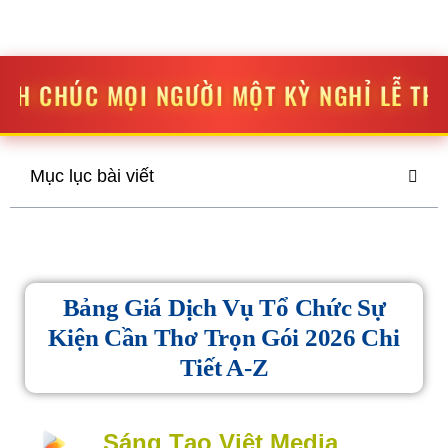
STV MEDIA
SÁNG TẠO
-
ĐỘT PHÁ
ƯỜI MỘT KỲ NGHỈ LỄ THẬT VUI VẺ VÀ Ý N
Mục lục bài viết
Bảng Giá Dịch Vụ Tổ Chức Sự
Kiện Cần Thơ Trọn Gói 2026 Chi
Tiết A-Z
Sáng Tạo Việt Media