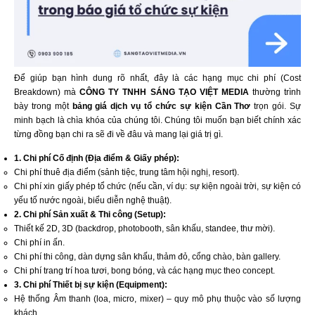
Để giúp bạn hình dung rõ nhất, đây là các hạng mục chi phí (Cost
Breakdown) mà
CÔNG TY TNHH SÁNG TẠO VIỆT MEDIA
thường trình
bày trong một
bảng giá dịch vụ tổ chức sự kiện Cần Thơ
trọn gói. Sự
minh bạch là chìa khóa của chúng tôi. Chúng tôi muốn bạn biết chính xác
từng đồng bạn chi ra sẽ đi về đâu và mang lại giá trị gì.
1. Chi phí Cố định (Địa điểm & Giấy phép):
Chi phí thuê địa điểm (sảnh tiệc, trung tâm hội nghị, resort).
Chi phí xin giấy phép tổ chức (nếu cần, ví dụ: sự kiện ngoài trời, sự kiện có
yếu tố nước ngoài, biểu diễn nghệ thuật).
2. Chi phí Sản xuất & Thi công (Setup):
Thiết kế 2D, 3D (backdrop, photobooth, sân khấu, standee, thư mời).
Chi phí in ấn.
Chi phí thi công, dàn dựng sân khấu, thảm đỏ, cổng chào, bàn gallery.
Chi phí trang trí hoa tươi, bong bóng, và các hạng mục theo concept.
3. Chi phí Thiết bị sự kiện (Equipment):
Hệ thống Âm thanh (loa, micro, mixer) – quy mô phụ thuộc vào số lượng
khách.