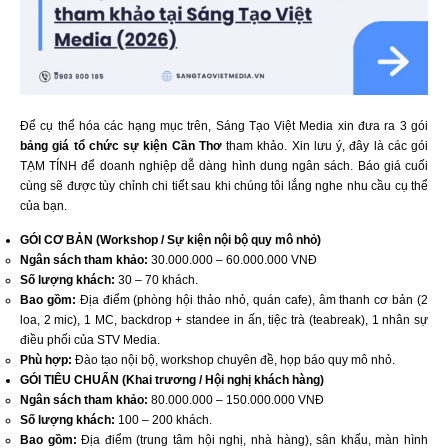
Để cụ thể hóa các hạng mục trên, Sáng Tạo Việt Media xin đưa ra 3 gói
bảng giá tổ chức sự kiện Cần Thơ
tham khảo. Xin lưu ý, đây là các gói
TẠM TÍNH để doanh nghiệp dễ dàng hình dung ngân sách. Báo giá cuối
cùng sẽ được tùy chỉnh chi tiết sau khi chúng tôi lắng nghe nhu cầu cụ thể
của bạn.
GÓI CƠ BẢN (Workshop / Sự kiện nội bộ quy mô nhỏ)
Ngân sách tham khảo:
30.000.000 – 60.000.000 VNĐ
Số lượng khách:
30 – 70 khách.
Bao gồm:
Địa điểm (phòng hội thảo nhỏ, quán cafe), âm thanh cơ bản (2
loa, 2 mic), 1 MC, backdrop + standee in ấn, tiệc trà (teabreak), 1 nhân sự
điều phối của STV Media.
Phù hợp:
Đào tạo nội bộ, workshop chuyên đề, họp báo quy mô nhỏ.
GÓI TIÊU CHUẨN (Khai trương / Hội nghị khách hàng)
Ngân sách tham khảo:
80.000.000 – 150.000.000 VNĐ
Số lượng khách:
100 – 200 khách.
Bao gồm:
Địa điểm (trung tâm hội nghị, nhà hàng), sân khấu, màn hình