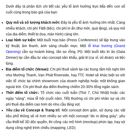
Dưới đây là phân tích chi tiết các yếu tố ảnh hưởng trực tiếp đến con số
cuối cùng trong báo giá của bạn:
Quy mô và số lượng khách mời:
Đây là yếu tố ảnh hưởng lớn nhất. Càng
nhiều khách, chi phí F&B (tiệc), chi phí in ấn (thư mời, quà tặng), và quy mô
của địa điểm, thiết bị (loa, màn hình) càng lớn.
Loại hình sự kiện:
Một buổi họp báo (Press Conference) sẽ tập trung vào
kỹ thuật, âm thanh, ánh sáng chuẩn mực. Một
lễ khai trương (Grand
Opening)
cần sự hoành tráng, lân sư rồng, PG. Một buổi tiệc tri ân (Gala
Dinner) lại cần đầu tư vào concept sân khấu, giải trí (ca sĩ, vũ đoàn) và tiệc
tùng.
Địa điểm tổ chức (Venue):
Chi phí thuê sảnh tại các trung tâm hội nghị lớn
như Mường Thanh, Vạn Phát Riverside, hay TTC Hotel sẽ khác biệt so với
việc tổ chức tại chính showroom của doanh nghiệp hoặc một không gian
ngoài trời. Chi phí thuê địa điểm thường chiếm 20-30% tổng ngân sách.
Thời điểm tổ chức:
Tổ chức vào cuối tuần (Thứ 7, Chủ Nhật) hoặc các
ngày “vàng”, mùa lễ hội (cuối năm, Tết) thường có chi phí nhân sự và chi
phí thuê địa điểm cao hơn do nhu cầu tăng vọt.
Yêu cầu về Concept & Trang trí:
Một concept đơn giản, sử dụng các vật
liệu phổ thông sẽ rẻ hơn nhiều so với một concept “đo ni đóng giày”, yêu
cầu thiết kế 3D độc quyền, thi công các mô hình (mockup) phức tạp, hay sử
dụng công nghệ trình chiếu (mapping, LED).