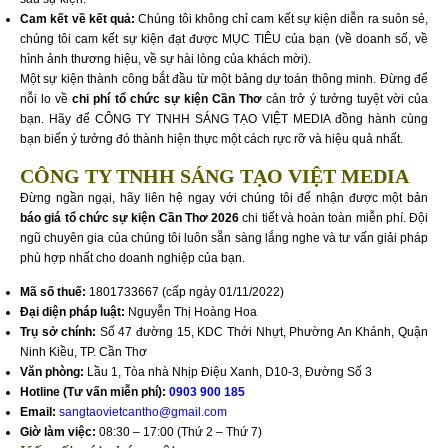
Cam kết về kết quả:
Chúng tôi không chỉ cam kết sự kiện diễn ra suôn sẻ,
chúng tôi cam kết sự kiện đạt được MỤC TIÊU của bạn (về doanh số, về
hình ảnh thương hiệu, về sự hài lòng của khách mời).
Một sự kiện thành công bắt đầu từ một bảng dự toán thông minh. Đừng để
nỗi lo về
chi phí tổ chức sự kiện Cần Thơ
cản trở ý tưởng tuyệt vời của
bạn. Hãy để CÔNG TY TNHH SÁNG TẠO VIỆT MEDIA đồng hành cùng
bạn biến ý tưởng đó thành hiện thực một cách rực rỡ và hiệu quả nhất.
CÔNG TY TNHH SÁNG TẠO VIỆT MEDIA
Đừng ngần ngại, hãy liên hệ ngay với chúng tôi để nhận được một bản
báo giá tổ chức sự kiện Cần Thơ 2026
chi tiết và hoàn toàn miễn phí. Đội
ngũ chuyên gia của chúng tôi luôn sẵn sàng lắng nghe và tư vấn giải pháp
phù hợp nhất cho doanh nghiệp của bạn.
Mã số thuế:
1801733667 (cấp ngày 01/11/2022)
Đại diện pháp luật:
Nguyễn Thị Hoàng Hoa
Trụ sở chính:
Số 47 đường 15, KDC Thới Nhựt, Phường An Khánh, Quận
Ninh Kiều, TP. Cần Thơ
Văn phòng:
Lầu 1, Tòa nhà Nhịp Điệu Xanh, D10-3, Đường Số 3
Hotline (Tư vấn miễn phí):
0903 900 185
Email:
sangtaovietcantho@gmail.com
Giờ làm việc:
08:30 – 17:00 (Thứ 2 – Thứ 7)