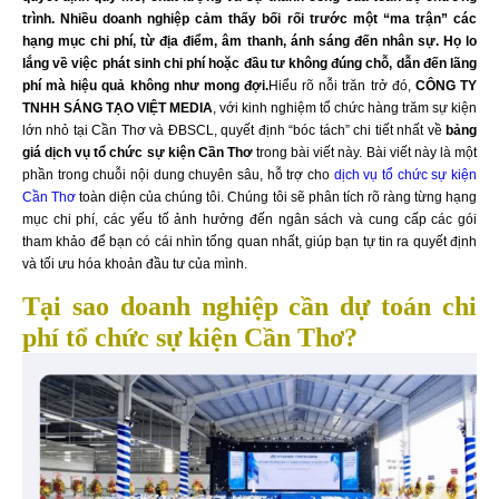
trình. Nhiều doanh nghiệp cảm thấy bối rối trước một “ma trận” các
hạng mục chi phí, từ địa điểm, âm thanh, ánh sáng đến nhân sự. Họ lo
lắng về việc phát sinh chi phí hoặc đầu tư không đúng chỗ, dẫn đến lãng
phí mà hiệu quả không như mong đợi.
Hiểu rõ nỗi trăn trở đó,
CÔNG TY
TNHH SÁNG TẠO VIỆT MEDIA
, với kinh nghiệm tổ chức hàng trăm sự kiện
lớn nhỏ tại Cần Thơ và ĐBSCL, quyết định “bóc tách” chi tiết nhất về
bảng
giá dịch vụ tổ chức sự kiện Cần Thơ
trong bài viết này. Bài viết này là một
phần trong chuỗi nội dung chuyên sâu, hỗ trợ cho
dịch vụ tổ chức sự kiện
Cần Thơ
toàn diện của chúng tôi. Chúng tôi sẽ phân tích rõ ràng từng hạng
mục chi phí, các yếu tố ảnh hưởng đến ngân sách và cung cấp các gói
tham khảo để bạn có cái nhìn tổng quan nhất, giúp bạn tự tin ra quyết định
và tối ưu hóa khoản đầu tư của mình.
Tại sao doanh nghiệp cần dự toán chi
phí tổ chức sự kiện Cần Thơ?