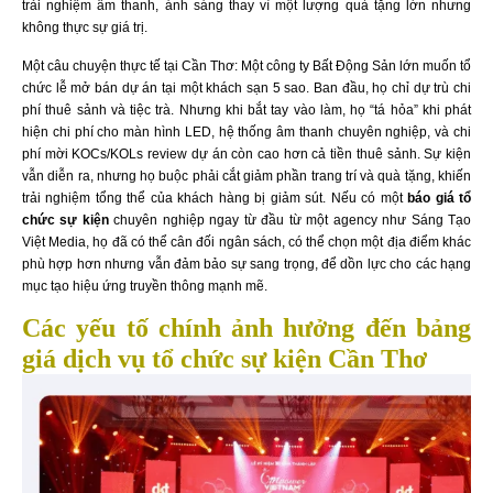
trải nghiệm âm thanh, ánh sáng thay vì một lượng quà tặng lớn nhưng
không thực sự giá trị.
Một câu chuyện thực tế tại Cần Thơ: Một công ty Bất Động Sản lớn muốn tổ
chức lễ mở bán dự án tại một khách sạn 5 sao. Ban đầu, họ chỉ dự trù chi
phí thuê sảnh và tiệc trà. Nhưng khi bắt tay vào làm, họ “tá hỏa” khi phát
hiện chi phí cho màn hình LED, hệ thống âm thanh chuyên nghiệp, và chi
phí mời KOCs/KOLs review dự án còn cao hơn cả tiền thuê sảnh. Sự kiện
vẫn diễn ra, nhưng họ buộc phải cắt giảm phần trang trí và quà tặng, khiến
trải nghiệm tổng thể của khách hàng bị giảm sút. Nếu có một
báo giá tổ
chức sự kiện
chuyên nghiệp ngay từ đầu từ một agency như Sáng Tạo
Việt Media, họ đã có thể cân đối ngân sách, có thể chọn một địa điểm khác
phù hợp hơn nhưng vẫn đảm bảo sự sang trọng, để dồn lực cho các hạng
mục tạo hiệu ứng truyền thông mạnh mẽ.
Các yếu tố chính ảnh hưởng đến bảng
giá dịch vụ tổ chức sự kiện Cần Thơ