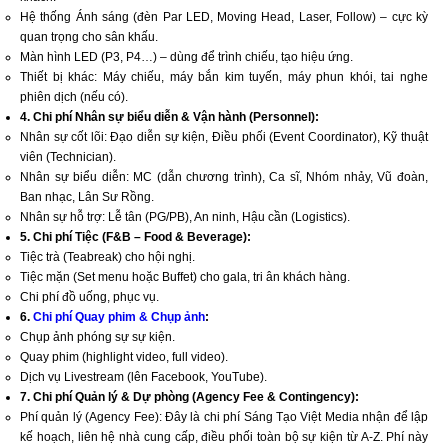
Hệ thống Ánh sáng (đèn Par LED, Moving Head, Laser, Follow) – cực kỳ
quan trọng cho sân khấu.
Màn hình LED (P3, P4…) – dùng để trình chiếu, tạo hiệu ứng.
Thiết bị khác: Máy chiếu, máy bắn kim tuyến, máy phun khói, tai nghe
phiên dịch (nếu có).
4. Chi phí Nhân sự biểu diễn & Vận hành (Personnel):
Nhân sự cốt lõi: Đạo diễn sự kiện, Điều phối (Event Coordinator), Kỹ thuật
viên (Technician).
Nhân sự biểu diễn: MC (dẫn chương trình), Ca sĩ, Nhóm nhảy, Vũ đoàn,
Ban nhạc, Lân Sư Rồng.
Nhân sự hỗ trợ: Lễ tân (PG/PB), An ninh, Hậu cần (Logistics).
5. Chi phí Tiệc (F&B – Food & Beverage):
Tiệc trà (Teabreak) cho hội nghị.
Tiệc mặn (Set menu hoặc Buffet) cho gala, tri ân khách hàng.
Chi phí đồ uống, phục vụ.
6.
Chi phí Quay phim & Chụp ảnh
:
Chụp ảnh phóng sự sự kiện.
Quay phim (highlight video, full video).
Dịch vụ Livestream (lên Facebook, YouTube).
7. Chi phí Quản lý & Dự phòng (Agency Fee & Contingency):
Phí quản lý (Agency Fee): Đây là chi phí Sáng Tạo Việt Media nhận để lập
kế hoạch, liên hệ nhà cung cấp, điều phối toàn bộ sự kiện từ A-Z. Phí này