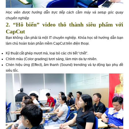
Học viên được hướng dẫn trực tiếp cách cầm máy và setup góc quay
chuyên nghiệp
2. “Hô biến” video thô thành siêu phẩm với
CapCut
Bạn không cần phải là một IT chuyên nghiệp. Khóa học sẽ hướng dẫn bạn
làm chủ hoàn toàn phần mềm CapCut trên điện thoại.
Kỹ thuật cắt ghép mượt mà, loại bỏ các chi tiết “chết”.
Chỉnh màu (Color grading) tươi sáng, làm mịn da tự nhiên.
Chèn hiệu ứng (Effect), âm thanh (Sound) trending và tự động tạo phụ đề
siêu tốc.