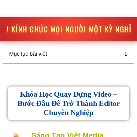
STV MEDIA
SÁNG TẠO
-
ĐỘT PHÁ
MỌI NGƯỜI MỘT KỲ NGHỈ LỄ THẬT VUI VẺ V
Mục lục bài viết
Khóa Học Quay Dựng Video –
Bước Đầu Để Trở Thành Editor
Chuyên Nghiệp
Sáng Tạo Việt Media