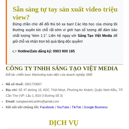
Sẵn sàng tự tay sản xuất video triệu
view?
Đừng chần chừ để đối thủ bỏ xa bạn! Các lớp học của chúng tôi
thường xuyên kín chỗ rất sớm vì giới hạn số lượng để đảm bảo
chất lượng “kèm 1:1”. Liên hệ ngay với
Sáng Tạo Việt Media
để
giữ chỗ và nhận trọn bộ quà tặng độc quyền!
👉
Hotline/Zalo đăng ký: 0903 900 185
CÔNG TY TNHH SÁNG TẠO VIỆT MEDIA
Đối tác chiến lược Marketing toàn diện của doanh nghiệp SME
Mã số thuế:
1801733667
Địa chỉ:
Số 47 đường 15, KDC Thới Nhựt, Phường An Khánh, Quận Ninh Kiều, TP.
Cần Thơ (VP: Lầu 1, B10-3 Đường Số 3)
Email:
sangtaovietcantho@gmail.com
Kết nối với chúng tôi:
Facebook
|
YouTube
|
TikTok
|
Google Business
DỊCH VỤ