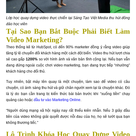
Lớp học quay dựng video thực chiến tại Sáng Tạo Việt Media thu hút đông
đảo học viên
Tại Sao Bạn Bắt Buộc Phải Biết Làm
Video Marketing?
Theo thống kê từ HubSpot, có đến 90% marketer đồng ý rằng video giúp
tăng tỷ lệ chuyển đổi khách hàng một cách đột biến. Video thu hút lượt chia
sẻ cao gấp
1200%
so với hình ảnh và văn bản tĩnh cộng lại. Nếu bạn vẫn
đang đứng ngoài cuộc chơi video marketing, bạn đang trực tiếp “nhường”
khách hàng cho đối thủ.
Tuy nhiên, bật máy lên quay là một chuyện, làm sao để video có câu
chuyện, có ánh sáng thu hút và giữ chân người xem lại là chuyện khác. Đó
là lý do bạn cần trang bị kiến thức bài bản trước khi “xuống tiền” chạy
quảng cáo hoặc
đầu tư vào Marketing Online
.
“Người dùng mạng xã hội ngày nay rất thiếu kiên nhẫn. Nếu 3 giây đầu
tiên của video không giải quyết được nỗi đau của họ, họ sẽ lướt qua bạn
không thương tiếc.”
Lộ Trình Khóa Học Quay Dựng Video