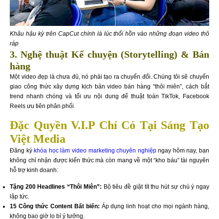
Khâu hậu kỳ trên CapCut chính là lúc thổi hồn vào những đoạn video thô
ráp
3. Nghệ thuật Kể chuyện (Storytelling) & Bán
hàng
Một video đẹp là chưa đủ, nó phải tạo ra chuyển đổi. Chúng tôi sẽ chuyển
giao công thức xây dựng kịch bản video bán hàng “thôi miên”, cách bắt
trend nhanh chóng và tối ưu nội dung để thuật toán TikTok, Facebook
Reels ưu tiên phân phối.
Đặc Quyền V.I.P Chỉ Có Tại Sáng Tạo
Việt Media
Đăng ký
khóa học làm video marketing chuyên nghiệp
ngay hôm nay, bạn
không chỉ nhận được kiến thức mà còn mang về một “kho báu” tài nguyên
hỗ trợ kinh doanh:
Tặng 200 Headlines “Thôi Miên”:
Bộ tiêu đề giật tít thu hút sự chú ý ngay
lập tức.
15 Công thức Content Bất biến:
Áp dụng linh hoạt cho mọi ngành hàng,
không bao giờ lo bí ý tưởng.