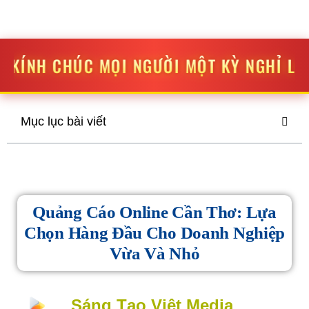
STV MEDIA
SÁNG TẠO
-
ĐỘT PHÁ
 NGƯỜI MỘT KỲ NGHỈ LỄ THẬT VUI VẺ VÀ 
Mục lục bài viết
Quảng Cáo Online Cần Thơ: Lựa
Chọn Hàng Đầu Cho Doanh Nghiệp
Vừa Và Nhỏ
Sáng Tạo Việt Media