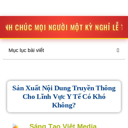
STV MEDIA
SÁNG TẠO
-
ĐỘT PHÁ
ỜI MỘT KỲ NGHỈ LỄ THẬT VUI VẺ VÀ Ý NGH
Mục lục bài viết
Sản Xuất Nội Dung Truyền Thông
Cho Lĩnh Vực Y Tế Có Khó
Không?
Sáng Tạo Việt Media