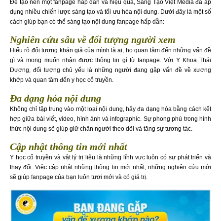
Để tạo nên một fanpage hấp dẫn và hiệu quả, Sáng Tạo Việt Media đã áp
dụng nhiều chiến lược sáng tạo và tối ưu hóa nội dung. Dưới đây là một số
cách giúp bạn có thể sáng tạo nội dung fanpage hấp dẫn:
Nghiên cứu sâu về đối tượng người xem
Hiểu rõ đối tượng khán giả của mình là ai, họ quan tâm đến những vấn đề
gì và mong muốn nhận được thông tin gì từ fanpage. Với Y Khoa Thái
Dương, đối tượng chủ yếu là những người đang gặp vấn đề về xương
khớp và quan tâm đến y học cổ truyền.
Đa dạng hóa nội dung
Không chỉ tập trung vào một loại nội dung, hãy đa dạng hóa bằng cách kết
hợp giữa bài viết, video, hình ảnh và infographic. Sự phong phú trong hình
thức nội dung sẽ giúp giữ chân người theo dõi và tăng sự tương tác.
Cập nhật thông tin mới nhất
Y học cổ truyền và vật lý trị liệu là những lĩnh vực luôn có sự phát triển và
thay đổi. Việc cập nhật những thông tin mới nhất, những nghiên cứu mới
sẽ giúp fanpage của bạn luôn tươi mới và có giá trị.