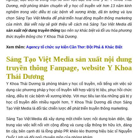
Dương, một phòng khám chuyên về y học cổ truyền với hơn 13 năm kinh
nghiệm trong việc điều trị các bệnh về xương khớp, đã tin tưởng và lựa
chọn Sáng Tạo Việt Media để phát triển hoạt động truyền thông marketing
của mình.
Bài viết này sẽ giới thiệu về cách mà Sáng Tạo Việt Media đã
sản xuất nội dung truyền thông
tạo nên sự khác biệt và tối ưu hóa phương
thức truyền thông cho Y Khoa Thái Dương.
Xem thêm:
Agency tổ chức sự kiện Cần Thơ: Đột Phá & Khác Biệt
Sáng Tạo Việt Media sản xuất nội dung
truyền thông Fanpage, website Y Khoa
Thái Dương
Y Khoa Thái Dương là phòng khám y học cổ truyền, nổi tiếng với việc sử
dụng các phương pháp y học cổ truyền kết hợp vật lý trị liệu, phục hồi chức
năng, điều trị các bệnh về xương khớp. Với mục tiêu lan tỏa những giá trị y
học cổ truyền đến nhiều người hơn, Y Khoa Thái Dương đã chọn Sáng
Tạo Việt Media là đối tác chiến lược để phát triển truyền thông marketing.
Sáng Tạo Việt Media đã xây dựng một chiến lược nội dung toàn diện, tập
trung vào việc kết nối với cộng đồng và cung cấp thông tin hữu ích, đáng
tin cậy, bên cạnh đó là lồng ghép PR khéo léo thương hiệu bác sĩ Nguyễn
Quốc Lịnh và đội ngũ chuyên môn của phòng khám.