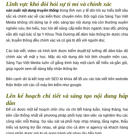
Lĩnh vực khó đòi hỏi sự tỉ mỉ và chính xác
sản xuất nội dung truyền thông
trong lĩnh vực y tế đòi hỏi sự hiểu biết sâu
sắc và chính xác về các kiến thức chuyên môn. Đội ngũ của Sáng Tạo Việt
Media không chỉ dừng lại ở việc sáng tạo nội dung mà còn thường xuyên
nghiên cứu, tìm hiểu, học hỏi để nâng cấp kiến thức ngành; trao đổi, phỏng
vấn đội ngũ bác sĩ tại Y Khoa Thái Dương để đảm bảo thông tin được chia
sẻ, truyền thông đều chính xác và có giá trị đối với người đọc.
Các bài viết, video và hình ảnh được kiểm duyệt kỹ lưỡng để đảm bảo độ
chính xác về mặt y học. Mặc dù nội dung đòi hỏi tính chuyên môn cao,
Sáng Tạo Việt Media luôn cố gắng trình bày một cách dễ hiểu và gần gũi,
giúp người xem dễ dàng tiếp nhận thông tin.
Bên cạnh đó là kết hợp với SEO từ khóa để tối ưu các bài viết trên website
thân thiện với các cỗ máy tìm kiếm như google.
Lên kế hoạch chi tiết và sáng tạo nội dung hấp
dẫn
Để có được một kế hoạch chỉn chu và chi tiết hàng tuần, hàng tháng, hai
bên cần thống nhất về phương pháp phối hợp làm việc và nghiệm thu các
công việc mỗi tháng. Sự sâu sát và phối hợp nhịp nhàng, lắng nghe, thấu
hiểu và tương trợ lẫn nhau, sẽ giúp cho cả đơn vị agency và khách hàng
cùng nhận được giá trị và song hành với nhau lâu bền hơn.