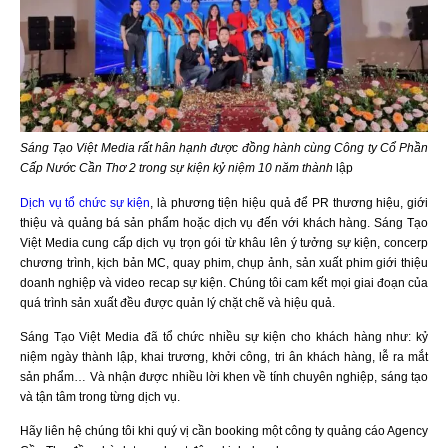
Sáng Tạo Việt Media rất hân hạnh được đồng hành cùng Công ty Cổ Phần
Cấp Nước Cần Thơ 2 trong sự kiện kỷ niệm 10 năm thành
lập
Dịch vụ tổ chức sự kiện
, là phương tiện hiệu quả để PR thương hiệu, giới
thiệu và quảng bá sản phẩm hoặc dịch vụ đến với khách hàng. Sáng Tạo
Việt Media cung cấp dịch vụ trọn gói từ khâu lên ý tưởng sự kiện, concerp
chương trình, kịch bản MC, quay phim, chụp ảnh, sản xuất phim giới thiệu
doanh nghiệp và video recap sự kiện. Chúng tôi cam kết mọi giai đoạn của
quá trình sản xuất đều được quản lý chặt chẽ và hiệu quả.
Sáng Tạo Việt Media đã tổ chức nhiều sự kiện cho khách hàng như: kỷ
niệm ngày thành lập, khai trương, khởi công, tri ân khách hàng, lễ ra mắt
sản phẩm… Và nhận được nhiều lời khen về tính chuyên nghiệp, sáng tạo
và tận tâm trong từng dịch vụ.
Hãy liên hệ chúng tôi khi quý vị cần booking một công ty quảng cáo Agency