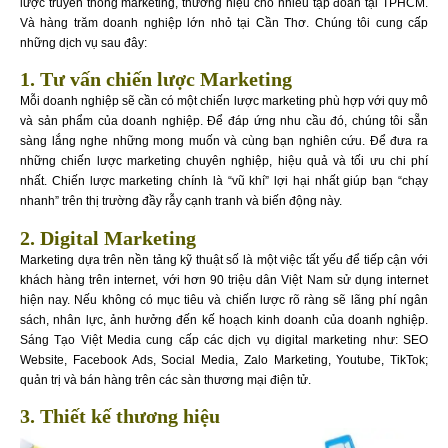
lược truyền thông marketing, thương hiệu cho nhiều tập đoàn tại TPHCM.
Và hàng trăm doanh nghiệp lớn nhỏ tại Cần Thơ. Chúng tôi cung cấp
những dịch vụ sau đây:
1. Tư vấn chiến lược Marketing
Mỗi doanh nghiệp sẽ cần có một chiến lược marketing phù hợp với quy mô
và sản phẩm của doanh nghiệp. Để đáp ứng nhu cầu đó, chúng tôi sẵn
sàng lắng nghe những mong muốn và cùng bạn nghiên cứu. Để đưa ra
những chiến lược marketing chuyên nghiệp, hiệu quả và tối ưu chi phí
nhất. Chiến lược marketing chính là “vũ khí” lợi hại nhất giúp bạn “chạy
nhanh” trên thị trường đầy rẫy cạnh tranh và biến động này.
2. Digital Marketing
Marketing dựa trên nền tảng kỹ thuật số là một việc tất yếu để tiếp cận với
khách hàng trên internet, với hơn 90 triệu dân Việt Nam sử dụng internet
hiện nay. Nếu không có mục tiêu và chiến lược rõ ràng sẽ lãng phí ngân
sách, nhân lực, ảnh hưởng đến kế hoạch kinh doanh của doanh nghiệp.
Sáng Tạo Việt Media cung cấp các dịch vụ digital marketing như: SEO
Website, Facebook Ads, Social Media, Zalo Marketing, Youtube, TikTok;
quản trị và bán hàng trên các sàn thương mại điện tử.
3. Thiết kế thương hiệu