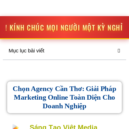
STV MEDIA
SÁNG TẠO
-
ĐỘT PHÁ
MỌI NGƯỜI MỘT KỲ NGHỈ LỄ THẬT VUI VẺ V
Mục lục bài viết
Chọn Agency Cần Thơ: Giải Pháp
Marketing Online Toàn Diện Cho
Doanh Nghiệp
Sáng Tạo Việt Media