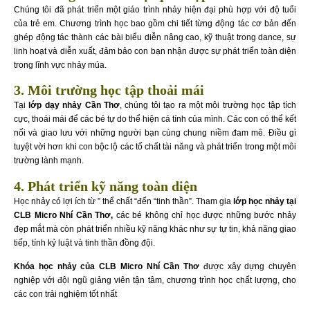
Chúng tôi đã phát triển một giáo trình nhảy hiện đại phù hợp với độ tuổi
của trẻ em. Chương trình học bao gồm chi tiết từng động tác cơ bản đến
ghép động tác thành các bài biểu diễn nâng cao, kỹ thuật trong dance, sự
linh hoạt và diễn xuất, đảm bảo con bạn nhận được sự phát triển toàn diện
trong lĩnh vực nhảy múa.
3. Môi trường học tập thoải mái
Tại
lớp dạy nhảy Cần Thơ
, chúng tôi tạo ra một môi trường học tập tích
cực, thoái mái để các bé tự do thể hiện cá tính của mình. Các con có thể kết
nối và giao lưu với những người bạn cùng chung niềm đam mê. Điều gì
tuyệt vời hơn khi con bộc lộ các tố chất tài năng và phát triển trong một môi
trường lành mạnh.
4. Phát triển kỹ năng toàn diện
Học nhảy có lợi ích từ ” thể chất “đến “tinh thần”. Tham gia
lớp học nhảy tại
CLB Micro Nhí Cần Thơ,
các bé không chỉ học được những bước nhảy
đẹp mắt mà còn phát triển nhiều kỹ năng khác như sự tự tin, khả năng giao
tiếp, tính kỷ luật và tinh thần đồng đội.
Khóa học nhảy của CLB Micro Nhí Cần Thơ
được xây dựng chuyên
nghiệp với đội ngũ giảng viên tận tâm, chương trình học chất lượng, cho
các con trải nghiệm tốt nhất