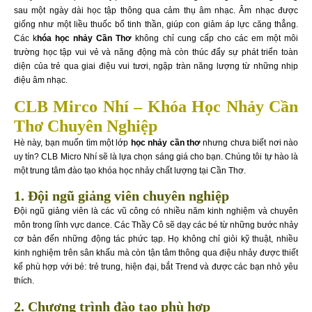
sau một ngày dài học tập thông qua cảm thụ âm nhạc. Âm nhạc được
giống như một liều thuốc bổ tinh thần, giúp con giảm áp lực căng thẳng.
Các k
hóa học nhảy Cần Thơ
không chỉ cung cấp cho các em một môi
trường học tập vui vẻ và năng động mà còn thúc đẩy sự phát triển toàn
diện của trẻ qua giai điệu vui tươi, ngập tràn năng lượng từ những nhịp
điệu âm nhạc.
CLB Mirco Nhí – Khóa Học Nhảy Cần
Thơ Chuyên Nghiệp
Hè này, bạn muốn tìm một lớp
học nhảy cần thơ
nhưng chưa biết nơi nào
uy tín? CLB Micro Nhí sẽ là lựa chọn sáng giá cho bạn. Chúng tôi tự hào là
một trung tâm đào tạo khóa học nhảy chất lượng tại Cần Thơ.
1. Đội ngũ giảng viên chuyên nghiệp
Đội ngũ giảng viên là các vũ công có nhiều năm kinh nghiệm và chuyên
môn trong lĩnh vực dance. Các Thầy Cô sẽ dạy các bé từ những bước nhảy
cơ bản đến những động tác phức tạp. Họ không chỉ giỏi kỹ thuật, nhiều
kinh nghiệm trên sân khấu mà còn tận tâm thông qua điệu nhảy được thiết
kế phù hợp với bé: trẻ trung, hiện đại, bắt Trend và được các bạn nhỏ yêu
thích.
2. Chương trình đào tạo phù hợp