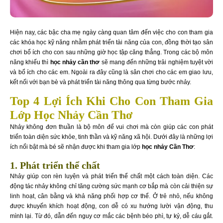
Hiện nay, các bậc cha mẹ ngày càng quan tâm đến việc cho con tham gia
các khóa học kỹ năng nhằm phát triển tài năng của con, đồng thời tạo sân
chơi bổ ích cho con sau những giờ học tập căng thẳng. Trong các bộ môn
năng khiếu thì
học nhảy cần thơ
sẽ mang đến những trải nghiệm tuyệt vời
và bổ ích cho các em. Ngoài ra đây cũng là sân chơi cho các em giao lưu,
kết nối với bạn bè và phát triển tài năng thông qua từng bước nhảy.
Top 4 Lợi Ích Khi Cho Con Tham Gia
Lớp Học Nhảy Cần Thơ
Nhảy không đơn thuần là bộ môn để vui chơi mà còn giúp các con phát
triển toàn diện sức khỏe, tinh thần và kỹ năng xã hội. Dưới đây là những lợi
ích nổi bật mà bé sẽ nhận được khi tham gia lớp
học nhảy Cần Thơ
:
1. Phát triển thể chất
Nhảy giúp con rèn luyện và phát triển thể chất một cách toàn diện. Các
động tác nhảy không chỉ tăng cường sức mạnh cơ bắp mà còn cải thiện sự
linh hoạt, cân bằng và khả năng phối hợp cơ thể. Ở trẻ nhỏ, nếu không
được khuyến khích hoạt động, con dễ có xu hướng lười vận động, thu
mình lại. Từ đó, dẫn đến nguy cơ mắc các bệnh béo phì, tự kỷ, dễ cáu gắt.