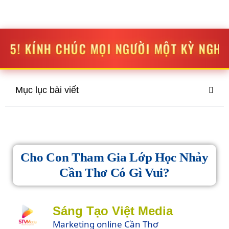
STV MEDIA
SÁNG TẠO
-
ĐỘT PHÁ
 MỌI NGƯỜI MỘT KỲ NGHỈ LỄ THẬT VUI VẺ
Mục lục bài viết
Cho Con Tham Gia Lớp Học Nhảy
Cần Thơ Có Gì Vui?
Sáng Tạo Việt Media
Marketing online Cần Thơ