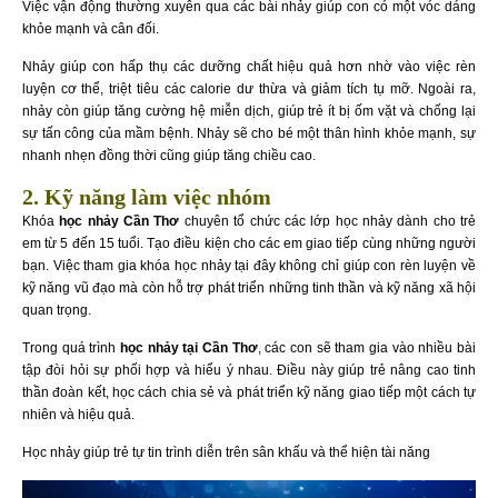
Việc vận động thường xuyên qua các bài nhảy giúp con có một vóc dáng
khỏe mạnh và cân đối.
Nhảy giúp con hấp thụ các dưỡng chất hiệu quả hơn nhờ vào việc rèn
luyện cơ thể, triệt tiêu các calorie dư thừa và giảm tích tụ mỡ. Ngoài ra,
nhảy còn giúp tăng cường hệ miễn dịch, giúp trẻ ít bị ốm vặt và chống lại
sự tấn công của mầm bệnh. Nhảy sẽ cho bé một thân hình khỏe mạnh, sự
nhanh nhẹn đồng thời cũng giúp tăng chiều cao.
2. Kỹ năng làm việc nhóm
Khóa
học nhảy Cần Thơ
chuyên tổ chức các lớp học nhảy dành cho trẻ
em từ 5 đến 15 tuổi. Tạo điều kiện cho các em giao tiếp cùng những người
bạn. Việc tham gia khóa học nhảy tại đây không chỉ giúp con rèn luyện về
kỹ năng vũ đạo mà còn hỗ trợ phát triển những tinh thần và kỹ năng xã hội
quan trọng.
Trong quá trình
học nhảy tại Cần Thơ
, các con sẽ tham gia vào nhiều bài
tập đòi hỏi sự phối hợp và hiểu ý nhau. Điều này giúp trẻ nâng cao tinh
thần đoàn kết, học cách chia sẻ và phát triển kỹ năng giao tiếp một cách tự
nhiên và hiệu quả.
Học nhảy giúp trẻ tự tin trình diễn trên sân khấu và thể hiện tài năng